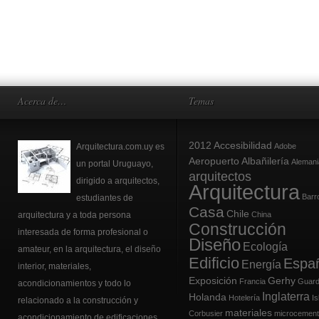
Acerca de…
Temas
2012
Accesibilidad
Arquitectura.com.uy es
Adobe
Aeropuerto
Albañilería
Alemani
un portal Uruguayo,
arquitectos
dirigido a arquitectos,
Arquitectura
Barr
estudiantes de
Casa
Chile
arquitectura y a toda persona
China
Construcción
interesada de forma profesional o
Diseño
Ecología
amateur, en la arquitectura, el
diseño
Edificio
Espa
Energía
interior
, materiales,
Exposición
Gerhy
Francia
Guard
acondicionamientos y todo lo
Inglaterra
Holanda
Hotelería
Is
relacionado a la construcción y
materiales
Corbusier
microcemen
acondicionamiento de edificaciones.