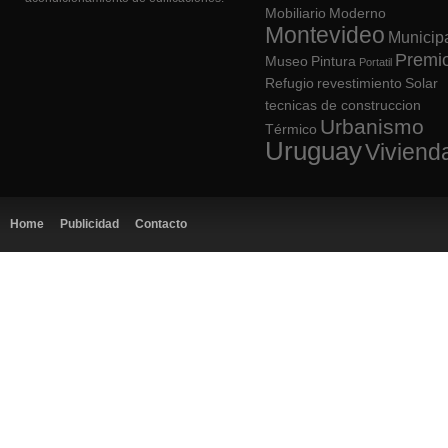
Mobiliario
Moderno
Montevideo
Municip
Premi
Museo
Pintura
Portatil
Refugio
revestimiento
Solar
tecnicas de construccion
Urbanismo
Térmico
Uruguay
Viviend
Home
Publicidad
Contacto