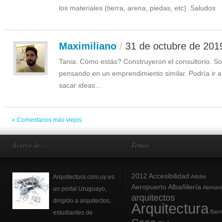
los materiales (tierra, arena, piedas, etc). Saludos
Maximiliano
/
31 de octubre de 201
Tania: Cómo estás? Construyeron el consultorio. So
pensando en un emprendimiento similar. Podría ir a 
sacar ideas…
« Comentarios más viejos
Acerca de…
Temas
2012
Accesibilidad
Arquitectura.com.uy es
Adobe
Aeropuerto
Albañilería
Alemani
un portal Uruguayo,
arquitectos
dirigido a arquitectos,
Arquitectura
Barr
estudiantes de