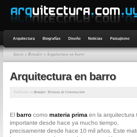
Arquitectura
Biografías
Diseño
Noticias
Paisajismo
Inicio
»
Rotador
» Arquitectura en barro
Arquitectura en barro
Publicado en
Rotador
,
Técnicas de Construcción
El
barro
como
materia prima
en la arquitectura 
importante desde hace ya mucho tiempo,
precisamente desde hace 10 mil años. Este mate