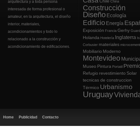
Casa
Chile
arquitectura y a toda persona
China
Construcción
interesada de forma profesional o
Diseño
Ecología
amateur, en la arquitectura, el
diseño
Edificio
Espa
Energía
interior
, materiales,
Exposición
Gerhy
Francia
Guard
acondicionamientos y todo lo
Inglaterra
Holanda
Hotelería
Is
relacionado a la construcción y
materiales
Corbusier
microcemen
acondicionamiento de edificaciones.
Mobiliario
Moderno
Montevideo
Municip
Premi
Museo
Pintura
Portatil
Refugio
revestimiento
Solar
tecnicas de construccion
Urbanismo
Térmico
Uruguay
Viviend
Home
Publicidad
Contacto