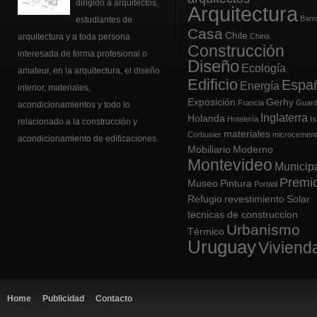
dirigido a arquitectos,
Arquitectura
Barr
estudiantes de
Casa
Chile
arquitectura y a toda persona
China
Construcción
interesada de forma profesional o
Diseño
Ecología
amateur, en la arquitectura, el
diseño
Edificio
Espa
Energía
interior
, materiales,
Exposición
Gerhy
Francia
Guard
acondicionamientos y todo lo
Inglaterra
Holanda
Hotelería
Is
relacionado a la construcción y
materiales
Corbusier
microcemen
acondicionamiento de edificaciones.
Mobiliario
Moderno
Montevideo
Municip
Premi
Museo
Pintura
Portatil
Refugio
revestimiento
Solar
tecnicas de construccion
Urbanismo
Térmico
Uruguay
Viviend
Home
Publicidad
Contacto