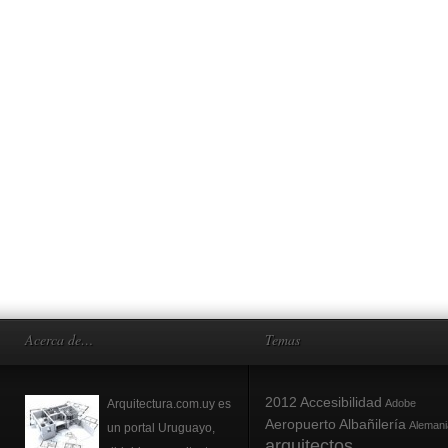
Acerca de…
Temas
2012
Accesibilidad
Arquitectura.com.uy es
Adobe
Aeropuerto
Albañilería
Alemani
un portal Uruguayo,
arquitectos