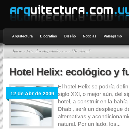
Arquitectura
Biografías
Diseño
Noticias
Paisajismo
Inicio
» Artículos etiquetados como "Hotelería"
Hotel Helix: ecológico y f
El hotel Helix se podría defin
12 de Abr de 2009
siglo XXI, o mejor aún, del si
hotel, a construir en la bahí
Dhabi, será un despliegue d
alternativas y acondicionami
natural. Por un lado, los...