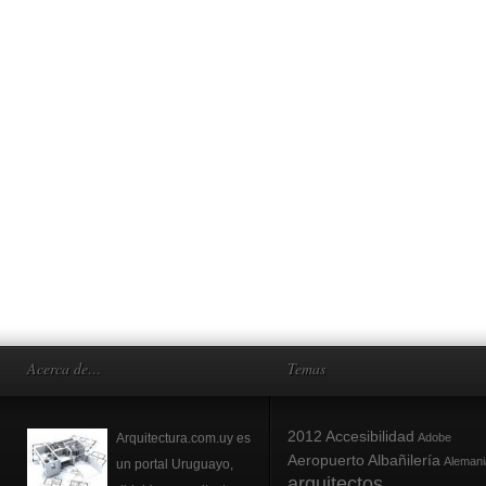
Acerca de…
Temas
2012
Accesibilidad
Arquitectura.com.uy es
Adobe
Aeropuerto
Albañilería
Alemani
un portal Uruguayo,
arquitectos