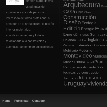
dirigido a arquitectos,
Arquitectura
Barr
estudiantes de
Casa
Chile
arquitectura y a toda persona
China
Construcción
interesada de forma profesional o
Diseño
Ecología
amateur, en la arquitectura, el
diseño
Edificio
Espa
Energía
interior
, materiales,
Exposición
Gerhy
Francia
Guard
acondicionamientos y todo lo
Inglaterra
Holanda
Hotelería
Is
relacionado a la construcción y
materiales
Corbusier
microcemen
acondicionamiento de edificaciones.
Mobiliario
Moderno
Montevideo
Municip
Premi
Museo
Pintura
Portatil
Refugio
revestimiento
Solar
tecnicas de construccion
Urbanismo
Térmico
Uruguay
Viviend
Home
Publicidad
Contacto